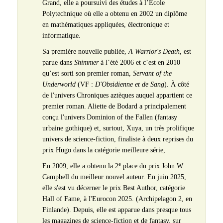
Grand, elle a poursuivi des études à l’École
Polytechnique où elle a obtenu en 2002 un diplôme
en mathématiques appliquées, électronique et
informatique.
Sa première nouvelle publiée,
A Warrior's Death
, est
parue dans
Shimmer
à l’été 2006 et c’est en 2010
qu’est sorti son premier roman,
Servant of the
Underworld
(VF :
D'Obsidienne et de Sang
). À côté
de l'univers Chroniques aztèques auquel appartient ce
premier roman. Aliette de Bodard a principalement
conçu l'univers Dominion of the Fallen (fantasy
urbaine gothique) et, surtout, Xuya, un très prolifique
univers de science-fiction, finaliste à deux reprises du
prix Hugo dans la catégorie meilleure série,
e
En 2009, elle a obtenu la 2
place du prix John W.
Campbell du meilleur nouvel auteur. En juin 2025,
elle s'est vu décerner le prix Best Author, catégorie
Hall of Fame, à l'Eurocon 2025. (Archipelagon 2, en
Finlande). Depuis, elle est apparue dans presque tous
les magazines de science-fiction et de fantasy, sur