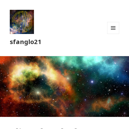
MENU
sfanglo21
ET
WIDGETS