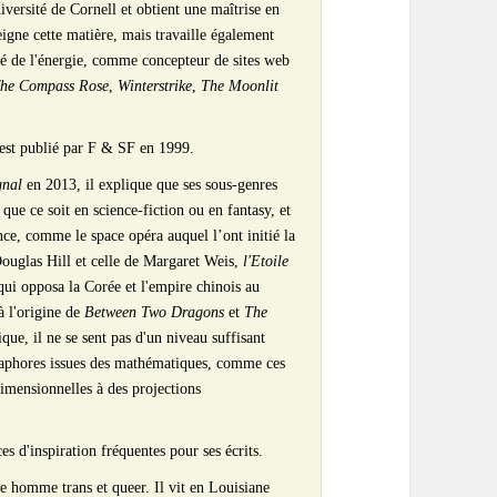
iversité de Cornell et obtient une maîtrise en
igne cette matière, mais travaille également
é de l'énergie, comme concepteur de sites web
he Compass Rose
,
Winterstrike
,
The Moonlit
 est publié par F & SF en 1999.
gnal
en 2013, il explique que ses sous-genres
 que ce soit en science-fiction ou en fantasy, et
nce, comme le space opéra auquel l’ont initié la
ouglas Hill et celle de Margaret Weis,
l'Etoile
qui opposa la Corée et l'empire chinois au
 à l'origine de
Between Two Dragons
et
The
que, il ne se sent pas d'un niveau suffisant
métaphores issues des mathématiques, comme ces
imensionnelles à des projections
es d'inspiration fréquentes pour ses écrits.
 homme trans et queer. Il vit en Louisiane