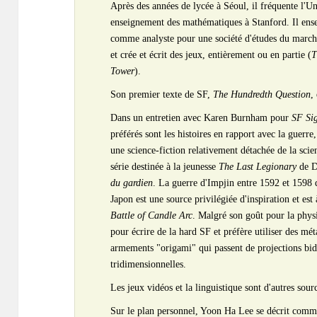
Après des années de lycée à Séoul, il fréquente l'Un
enseignement des mathématiques à Stanford. Il ense
comme analyste pour une société d'études du march
et crée et écrit des jeux, entièrement ou en partie (
T
Tower
).
Son premier texte de SF,
The Hundredth Question
,
Dans un entretien avec Karen Burnham pour
SF Si
préférés sont les histoires en rapport avec la guerre,
une science-fiction relativement détachée de la scie
série destinée à la jeunesse
The Last Legionary
de D
du gardien
. La guerre d'Impjin entre 1592 et 1598 
Japon est une source privilégiée d'inspiration et est
Battle of Candle Arc
. Malgré son goût pour la physi
pour écrire de la hard SF et préfère utiliser des 
armements "origami" qui passent de projections bid
tridimensionnelles.
Les jeux vidéos et la linguistique sont d'autres sourc
Sur le plan personnel, Yoon Ha Lee se décrit comme