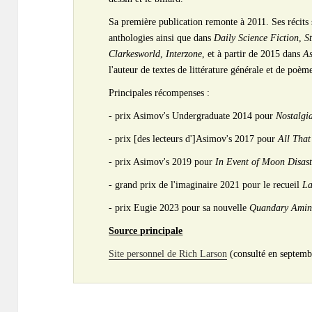
Sa première publication remonte à 2011. Ses récits
anthologies ainsi que dans
Daily Science Fiction
,
S
Clarkesworld
,
Interzone
, et à partir de 2015 dans
As
l'auteur de textes de littérature générale et de poèm
Principales récompenses :
- prix Asimov's Undergraduate 2014 pour
Nostalgi
- prix [des lecteurs d']Asimov's 2017 pour
All That
- prix Asimov's 2019 pour
In Event of Moon Disast
- grand prix de l'imaginaire 2021 pour le recueil
La
- prix Eugie 2023 pour sa nouvelle
Quandary Aminu
Source principale
Site personnel de Rich Larson
(consulté en septemb