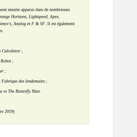
 sont ensuite apparus dans de nombreuses
trange Horizons
,
Lightspeed
,
Apex
,
imov's
,
Analog
et
F & SF
. Il est également
es.
a Calculator
;
 Robot
;
er
;
 Fabrique des lendemains
;
 vs The Butterfly Man
.
re 2019)