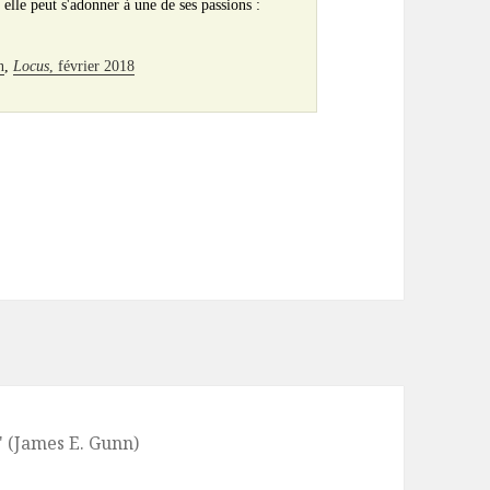
elle peut s'adonner à une de ses passions :
n
,
Locus
, février 2018
" (James E. Gunn)