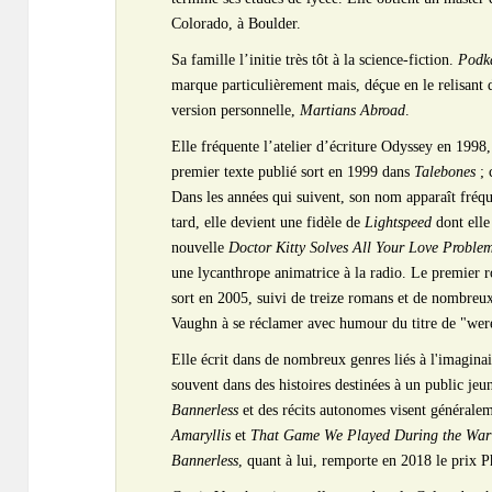
Colorado, à Boulder.
Sa famille l’initie très tôt à la science-fiction.
Podka
marque particulièrement mais, déçue en le relisant d
version personnelle,
Martians Abroad
.
Elle fréquente l’atelier d’écriture Odyssey en 1998
premier texte publié sort en 1999 dans
Talebones
; 
Dans les années qui suivent, son nom apparaît fr
tard, elle devient une fidèle de
Lightspeed
dont elle
nouvelle
Doctor Kitty Solves All Your Love Proble
une lycanthrope animatrice à la radio. Le premier 
sort en 2005, suivi de treize romans et de nombreux 
Vaughn à se réclamer avec humour du titre de "wer
Elle écrit dans de nombreux genres liés à l'imagina
souvent dans des histoires destinées à un public jeu
Bannerless
et des récits autonomes visent généralem
Amaryllis
et
That Game We Played During the War
Bannerless
, quant à lui, remporte en 2018 le prix P