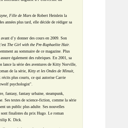
yne, Fille de Mars
de Robert Heinlein la
es années plus tard, elle décide de rédiger sa
, avant d’y donner des cours en 2009. Son
c'est
The Girl with the Pre-Raphaelite Hair
.
équemment au sommaire de ce magazine. Plus
 assure également des rubriques. En 2001, sa
ms
lance la série des aventures de Kitty Norville,
roman de la série,
Kitty et les Ondes de Minuit
,
récits plus courts, ce qui autorise Carrie
ewolf psychologist".
ire, fantasy, fantasy urbaine, steampunk,
ne. Ses textes de science-fiction, comme la série
ent un public plus adulte. Ses nouvelles
sont finalistes du prix Hugo. Le roman
hilip K. Dick.