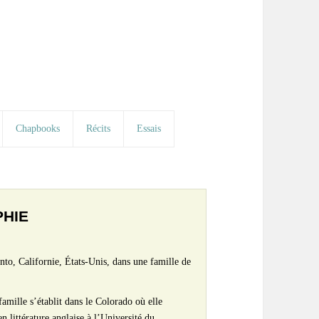
Chapbooks
Récits
Essais
PHIE
to, Californie, États-Unis, dans une famille de
famille s’établit dans le Colorado où elle
n littérature anglaise à l’Université du