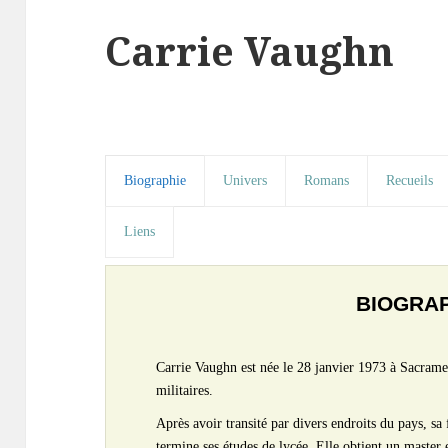
Carrie Vaughn
Biographie
Univers
Romans
Recueils
Liens
BIOGRA
Carrie Vaughn est née le 28 janvier 1973 à Sacramen
militaires.
Après avoir transité par divers endroits du pays, sa 
termine ses études de lycée. Elle obtient un master e