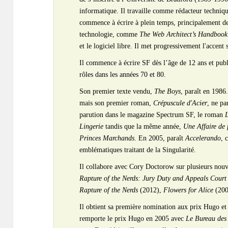
informatique. Il travaille comme rédacteur techniq
commence à écrire à plein temps, principalement de
technologie, comme
The Web Architect’s Handbook
et le logiciel libre. Il met progressivement l'accent s
Il commence à écrire SF dès l’âge de 12 ans et publ
rôles dans les années 70 et 80.
Son premier texte vendu,
The Boys
, paraît en 1986
mais son premier roman,
Crépuscule d'Acier
, ne pa
parution dans le magazine Spectrum SF, le roman
L
Lingerie
tandis que la même année,
Une Affaire de 
Princes Marchands
. En 2005, paraît
Accelerando
, 
emblématiques traitant de la Singularité.
Il collabore avec Cory Doctorow sur plusieurs nouv
Rapture of the Nerds: Jury Duty and Appeals Court
Rapture of the Nerds
(2012),
Flowers for Alice
(200
Il obtient sa première nomination aux prix Hugo et
remporte le prix Hugo en 2005 avec
Le Bureau des 