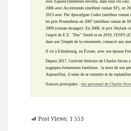
avec
Equoid
(meilleure novella, dans tous ces cas). I
2006 avec
Accelerando
(meilleur roman SF), en 2
2013 avec
The Apocalypse Codex
(meilleur roman 
les prix Prometheus en 2007 (meilleur roman de SF 
2009 (roman étranger). En 2008, le prix Skylark cél
l'esprit de E.E. "Doc" Smith et en 2019, l'ESFS (E
dans son Temple de la renommée, consacré aux meill
Il vit à Edimbourg, en Écosse, avec son épouse Feò
Depuis 2017, l'activité littéraire de Charles Stross 
tragiques événements familiaux : la mort de son père
Aujourd'hui, il tente de se remettre et de replanifie
Sources principales :
site personnel de Charles Stro
Post Views:
1 553