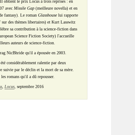
l obtient le prix Locus à trois reprises : en
007 avec
Missile Gap
(meilleure novella) et en
de fantasy). Le roman
Glasshouse
lui rapporte
sur des thèmes libertaires) et Kurt Lasswitz
èbre sa contribution à la science-fiction dans
uropean Science Fiction Society) l'accueille
eurs auteurs de science-fiction.
rag NicBhride qu'il a épousée en 2003.
a été considérablement ralentie par deux
 suivie par le déclin et la mort de sa mère.
r les romans qu'il a dû repousser.
ss
,
Locus
, septembre 2016