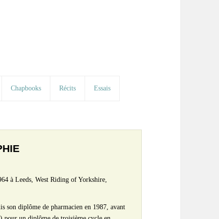
Chapbooks
Récits
Essais
PHIE
964 à Leeds, West Riding of Yorkshire,
uis son diplôme de pharmacien en 1987, avant
0) pour un diplôme de troisième cycle en