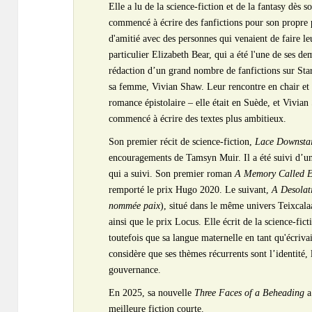
Elle a lu de la science-fiction et de la fantasy dès s
commencé à écrire des fanfictions pour son propre pl
d'amitié avec des personnes qui venaient de faire leu
particulier Elizabeth Bear, qui a été l'une de ses d
rédaction d’un grand nombre de fanfictions sur Star
sa femme, Vivian Shaw. Leur rencontre en chair et 
romance épistolaire – elle était en Suède, et Vivi
commencé à écrire des textes plus ambitieux.
Son premier récit de science-fiction,
Lace Downstai
encouragements de Tamsyn Muir. Il a été suivi d’un
qui a suivi. Son premier roman
A Memory Called 
remporté le prix Hugo 2020. Le suivant,
A Desolat
nommée paix
), situé dans le même univers Teixca
ainsi que le prix Locus. Elle écrit de la science-fic
toutefois que sa langue maternelle en tant qu'écriva
considère que ses thèmes récurrents sont l’identité, l
gouvernance.
En 2025, sa nouvelle
Three Faces of a Beheading
a
meilleure fiction courte.