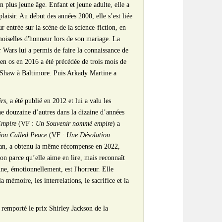
on plus jeune âge. Enfant et jeune adulte, elle a
aisir. Au début des années 2000, elle s’est liée
r entrée sur la scène de la science-fiction, en
emoiselles d'honneur lors de son mariage. La
 Wars lui a permis de faire la connaissance de
en os en 2016 a été précédée de trois mois de
an Shaw à Baltimore. Puis Arkady Martine a
rs
, a été publié en 2012 et lui a valu les
e douzaine d’autres dans la dizaine d’années
Empire
(VF :
Un Souvenir nommé empire
) a
ion Called Peace
(VF :
Une Désolation
laan, a obtenu la même récompense en 2022,
tion parce qu’elle aime en lire, mais reconnaît
ine, émotionnellement, est l'horreur. Elle
a mémoire, les interrelations, le sacrifice et la
 remporté le prix Shirley Jackson de la