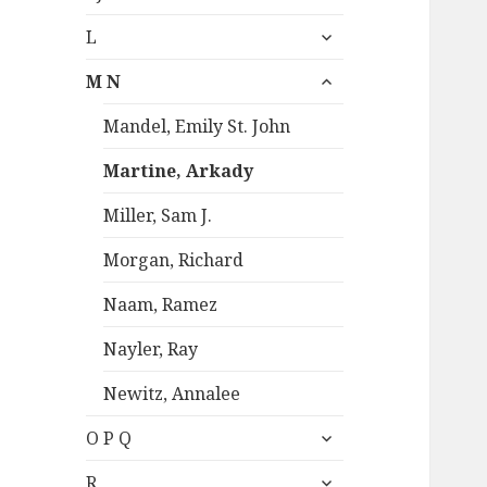
le
menu
ouvrir
sous-
L
le
menu
ouvrir
sous-
M N
le
menu
sous-
Mandel, Emily St. John
menu
Martine, Arkady
Miller, Sam J.
Morgan, Richard
Naam, Ramez
Nayler, Ray
Newitz, Annalee
ouvrir
O P Q
le
ouvrir
sous-
R