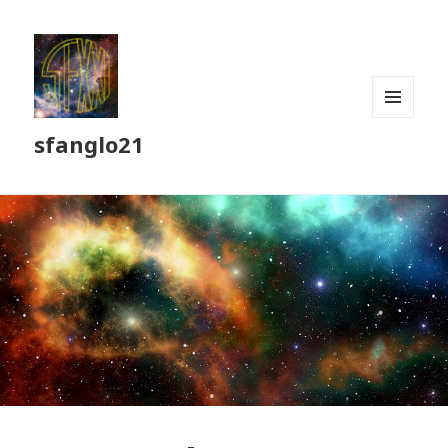
MENU
sfanglo21
ET
WIDGETS