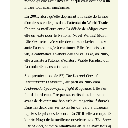
monde qu'elle avait inventé, et qui était destinée à un
musée tout aussi imaginaire.
En 2001, alors qu'elle déprimait à la suite de la mort
d'un de ses collègues dans l'attentat du World Trade
Center, sa meilleure amie l'a défiée de rédiger avec
elle un texte pour le National Novel Writing Month.
Elle s'est retrouvée seule devant son clavier mais son
amie l'a encouragée à continuer. Elle s'est prise au
jeu, a commencé à vendre des nouvelles et, en 2005,
elle a assisté à l'atelier d'écriture Viable Paradise qui
l'a confortée dans cette voie.
Son premier texte de SF,
The Ins and Outs of
Intergalactic Diplomacy
, est paru en 2005 dans
Andromeda Spaceways Inflight Magazine
. Elle s'est
fait d'abord connaître par ses écrits dans Interzone
avant de devenir une habituée du magazine
Asimov's
.
Dans les deux cas, ses textes lui ont valu à plusieurs
reprises le prix des lecteurs. En 2018, elle a remporté
le prix Hugo de la meilleure novelette avec
The Secret
Life of Bots
, victoire renouvelée en 2022 avec
Bots of