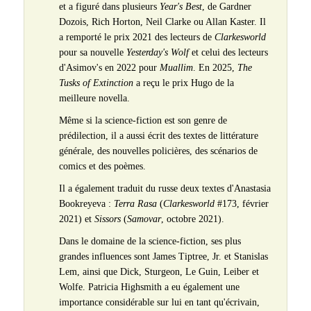
et a figuré dans plusieurs
Year's Best
, de Gardner
Dozois, Rich Horton, Neil Clarke ou Allan Kaster. Il
a remporté le prix 2021 des lecteurs de
Clarkesworld
pour sa nouvelle
Yesterday's Wolf
et celui des lecteurs
d'Asimov's en 2022 pour
Muallim
. En 2025,
The
Tusks of Extinction
a reçu le prix Hugo de la
meilleure novella.
Même si la science-fiction est son genre de
prédilection, il a aussi écrit des textes de littérature
générale, des nouvelles policières, des scénarios de
comics et des poèmes.
Il a également traduit du russe deux textes d'Anastasia
Bookreyeva :
Terra Rasa
(
Clarkesworld
#173, février
2021) et
Sissors
(
Samovar
, octobre 2021).
Dans le domaine de la science-fiction, ses plus
grandes influences sont James Tiptree, Jr. et Stanislas
Lem, ainsi que Dick, Sturgeon, Le Guin, Leiber et
Wolfe. Patricia Highsmith a eu également une
importance considérable sur lui en tant qu'écrivain,