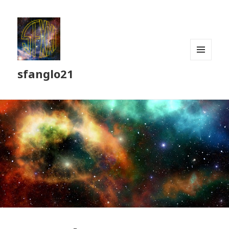
MENU
sfanglo21
ET
WIDGETS