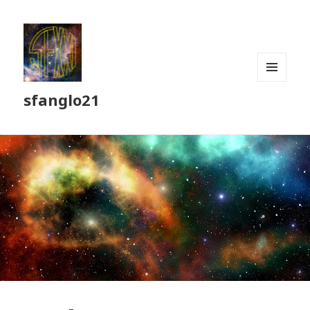
MENU
sfanglo21
ET
WIDGETS