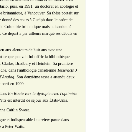
tario, puis, en 1991, un doctorat en zoologie et
e britannique, à Vancouver. Sa thèse portait sur
 donné des cours à Guelph dans le cadre de
té de Colombie britannique mais a abandonné
. Ce départ a par ailleurs marqué ses débuts en
ieu aux alentours de huit ans avec une
out ce que pouvait lui offrir la bibliothèque
v, Clarke, Bradbury et Heinlein. Sa première
iche
, dans l'anthologie canadienne
Tesseracts 3
d'
Analog
. Son deuxième texte a attendu deux
st sorti en 1999.
 dans
En Route vers la
d
ystopie
avec l'optimiste
atts est interdit de séjour aux États-Unis.
enne Caitlin Sweet.
ngue et indispensable interview parue dans
é à Peter Watts.