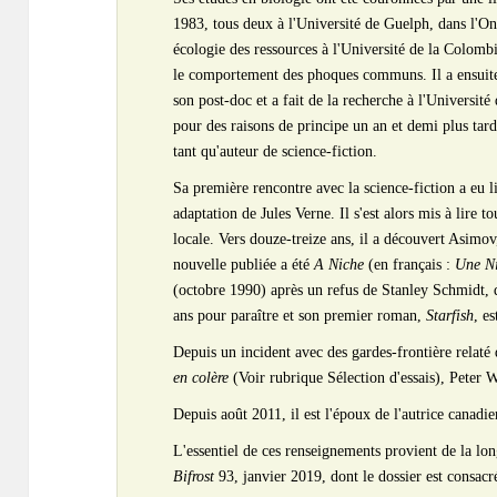
1983, tous deux à l'Université de Guelph, dans l'On
écologie des ressources à l'Université de la Colombi
le comportement des phoques communs. Il a ensuite
son post-doc et a fait de la recherche à l'Universi
pour des raisons de principe un an et demi plus tard
tant qu'auteur de science-fiction.
Sa première rencontre avec la science-fiction a eu l
adaptation de Jules Verne. Il s'est alors mis à lire t
locale. Vers douze-treize ans, il a découvert Asimo
nouvelle publiée a été
A Niche
(en français :
Une N
(octobre 1990) après un refus de Stanley Schmidt, 
ans pour paraître et son premier roman,
Starfish
, e
Depuis un incident avec des gardes-frontière relaté
en colère
(Voir rubrique Sélection d'essais), Peter W
Depuis août 2011, il est l'époux de l'autrice canadi
L'essentiel de ces renseignements provient de la lo
Bifrost
93, janvier 2019, dont le dossier est consacr