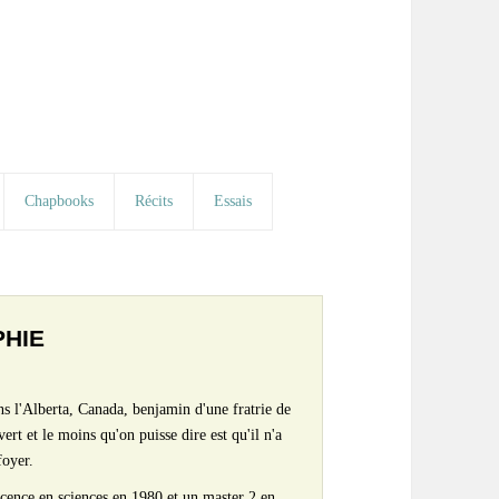
Chapbooks
Récits
Essais
PHIE
ns l'Alberta, Canada, benjamin d'une fratrie de
vert et le moins qu'on puisse dire est qu'il n'a
foyer.
icence en sciences en 1980 et un master 2 en